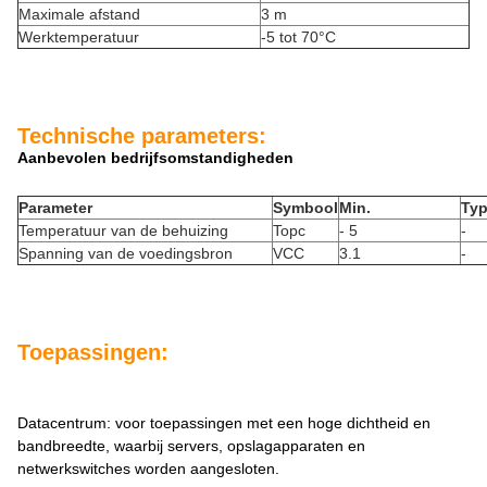
Maximale afstand
3 m
Werktemperatuur
-5 tot 70°C
Technische parameters:
Aanbevolen bedrijfsomstandigheden
Parameter
Symbool
Min.
Typ
Temperatuur van de behuizing
Topc
- 5
-
Spanning van de voedingsbron
VCC
3.1
-
Toepassingen:
Datacentrum: voor toepassingen met een hoge dichtheid en
bandbreedte, waarbij servers, opslagapparaten en
netwerkswitches worden aangesloten.