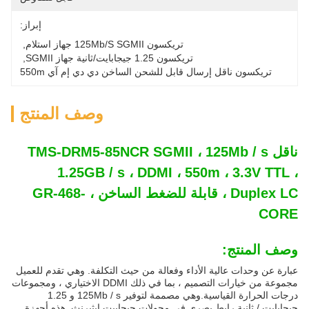
إبراز:
تريكسون 125Mb/s SGMII جهاز استلام
, 
تريكسون 1.25 جيجابايت/ثانية جهاز SGMII
, 
تريكسون ناقل إرسال قابل للشحن الساخن دي دي إم آي 550m
وصف المنتج
ناقل TMS-DRM5-85NCR SGMII ، 125Mb / s
1.25GB / s ، DDMI ، 550m ، 3.3V TTL ،
Duplex LC ، قابلة للضغط الساخن ، GR-468-
CORE
وصف المنتج:
عبارة عن وحدات عالية الأداء وفعالة من حيث التكلفة. وهي تقدم للعميل
مجموعة من خيارات التصميم ، بما في ذلك DDMI الاختياري ، ومجموعات
درجات الحرارة القياسية.وهي مصممة لتوفير 125Mb / s و 1.25
جيجابايت / ثانية رابط بصري في محولات جيجابيت إيثيرنث. هذه أجهزة