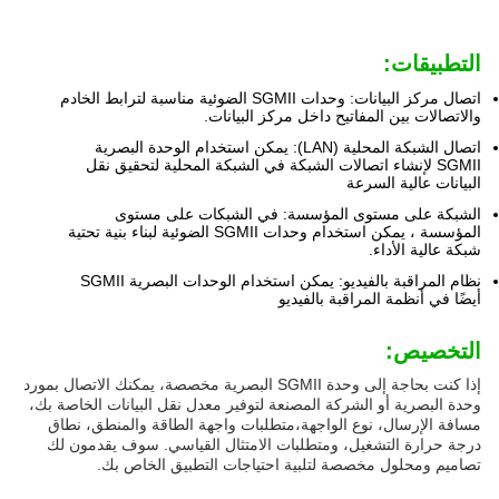
التطبيقات:
اتصال مركز البيانات: وحدات SGMII الضوئية مناسبة لترابط الخادم
والاتصالات بين المفاتيح داخل مركز البيانات.
اتصال الشبكة المحلية (LAN): يمكن استخدام الوحدة البصرية
SGMII لإنشاء اتصالات الشبكة في الشبكة المحلية لتحقيق نقل
البيانات عالية السرعة
الشبكة على مستوى المؤسسة: في الشبكات على مستوى
المؤسسة ، يمكن استخدام وحدات SGMII الضوئية لبناء بنية تحتية
شبكة عالية الأداء.
نظام المراقبة بالفيديو: يمكن استخدام الوحدات البصرية SGMII
أيضًا في أنظمة المراقبة بالفيديو
التخصيص:
إذا كنت بحاجة إلى وحدة SGMII البصرية مخصصة، يمكنك الاتصال بمورد
وحدة البصرية أو الشركة المصنعة لتوفير معدل نقل البيانات الخاصة بك،
مسافة الإرسال، نوع الواجهة،متطلبات واجهة الطاقة والمنطق، نطاق
درجة حرارة التشغيل، ومتطلبات الامتثال القياسي. سوف يقدمون لك
تصاميم ومحلول مخصصة لتلبية احتياجات التطبيق الخاص بك.