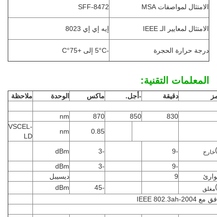
الامتثال لمواصفات MSA
SFF-8472
الامتثال لمعايير الـ IEEE
إيه إي إي 8023
درجة حرارة الحجرة
-5°C إلى +75°C
المعلمات التقنية:
مز
دقيقة
-أجل.
ماكس
الوحدة
ملاحظة
nm
870
850
830
VSCEL-
nm
0.85
LD
dBm
-3
-9
خارج
dBm
-3
-9
وارئ
9
ديسيبل
dBm
-45
مغلق
 IEEE 802.3ah-2004