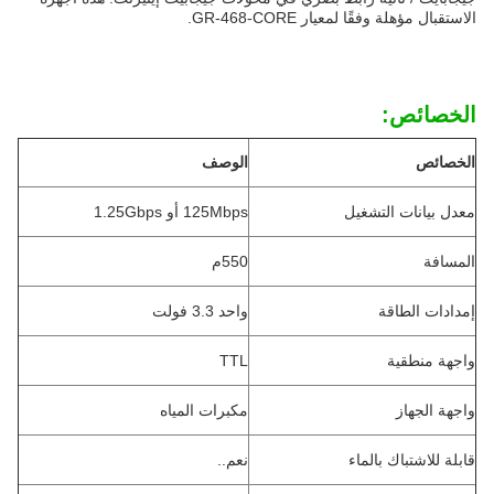
الاستقبال مؤهلة وفقًا لمعيار GR-468-CORE.
الخصائص:
الخصائص
الوصف
معدل بيانات التشغيل
125Mbps أو 1.25Gbps
المسافة
550م
إمدادات الطاقة
واحد 3.3 فولت
واجهة منطقية
TTL
واجهة الجهاز
مكبرات المياه
قابلة للاشتباك بالماء
نعم..