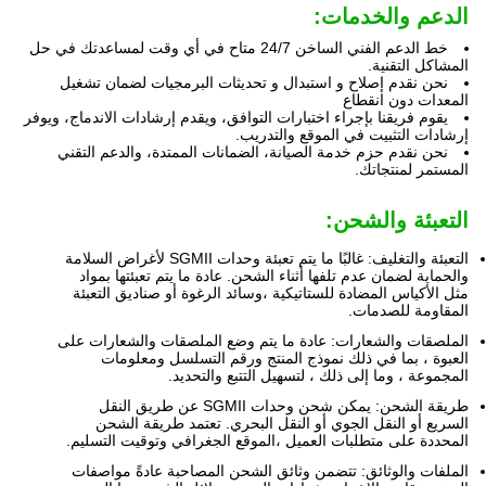
الدعم والخدمات:
خط الدعم الفني الساخن 24/7 متاح في أي وقت لمساعدتك في حل
المشاكل التقنية.
نحن نقدم إصلاح و استبدال و تحديثات البرمجيات لضمان تشغيل
المعدات دون انقطاع
يقوم فريقنا بإجراء اختبارات التوافق، ويقدم إرشادات الاندماج، ويوفر
إرشادات التثبيت في الموقع والتدريب.
نحن نقدم حزم خدمة الصيانة، الضمانات الممتدة، والدعم التقني
المستمر لمنتجاتك.
التعبئة والشحن:
التعبئة والتغليف: غالبًا ما يتم تعبئة وحدات SGMII لأغراض السلامة
والحماية لضمان عدم تلفها أثناء الشحن. عادة ما يتم تعبئتها بمواد
مثل الأكياس المضادة للستاتيكية ،وسائد الرغوة أو صناديق التعبئة
المقاومة للصدمات.
الملصقات والشعارات: عادة ما يتم وضع الملصقات والشعارات على
العبوة ، بما في ذلك نموذج المنتج ورقم التسلسل ومعلومات
المجموعة ، وما إلى ذلك ، لتسهيل التتبع والتحديد.
طريقة الشحن: يمكن شحن وحدات SGMII عن طريق النقل
السريع أو النقل الجوي أو النقل البحري. تعتمد طريقة الشحن
المحددة على متطلبات العميل ،الموقع الجغرافي وتوقيت التسليم.
الملفات والوثائق: تتضمن وثائق الشحن المصاحبة عادةً مواصفات