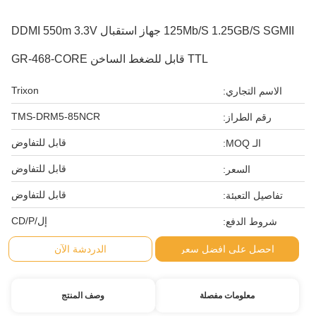
125Mb/S 1.25GB/S SGMII جهاز استقبال DDMI 550m 3.3V
TTL قابل للضغط الساخن GR-468-CORE
Trixon
الاسم التجاري:
TMS-DRM5-85NCR
رقم الطراز:
قابل للتفاوض
الـ MOQ:
قابل للتفاوض
السعر:
قابل للتفاوض
تفاصيل التعبئة:
إل/CD/P
شروط الدفع:
احصل على افضل سعر
الدردشة الآن
معلومات مفصلة
وصف المنتج