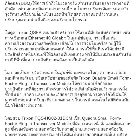
ดิจิตอล (DDM)ให้การเข้าถึงในเวลาจริง สําหรับปริมาตรการทํางานที่
สําคัญ เช่น อุณหภูมิความสามารถนี้ช่วยในการบริหารจัดการและบํา
รุงรักษาเครือข่ายอย่างโปรแอคทีฟ โดยลดเวลาหยุดทํางานและ
ปรับปรุงความน่าเชื่อถือของเครือข่ายโดยรวม
โมดูล Trixon QSFP เหมาะสําหรับการใช้งานที่มีประสิทธิภาพสูง เช่น
การเชื่อมต่อ Ethernet 40 Gigabit ในศูนย์ข้อมูล, การเชื่อมต่อ
ความเร็วสูงระหว่างสวิตช์และเชื่อมโยงการรวมในเครือข่ายผู้ให้
บริการการออกแบบที่คอมแพคตทําให้สามารถใช้พื้นที่เรคได้อย่างมี
ประสิทธิภาพในขณะที่ให้ผลงานที่แข็งแกร่ง ทําให้มันเหมาะสมสําหรับ
กรณีที่พื้นที่และประสิทธิภาพพลังงานเป็นสิ่งสําคัญ
ไม่ว่าจะเป็นการจัดจําหน่ายในศูนย์ข้อมูลขนาดใหญ่ สภาพแวดล้อม
คอมพิวเตอร์เมฆ หรือเครือข่ายของคัมพัสTrixon Quadra Small Form-
Factor Plug-in Transceiver Module ให้ความน่าเชื่อถือและ
ประสิทธิภาพที่ต้องการสําหรับการใช้งานที่สําคัญด้วยปริมาณการสั่ง
ซื้อขั้นต่ํา, ราคา และรายละเอียดการบรรจุที่สามารถหารือได้ มันให้
ความยืดหยุ่นสําหรับธุรกิจขนาดต่าง ๆ ในการนําเทคโนโลยีที่ทันสมัย
นี้มาใช้อย่างง่ายดาย
โดยสรุป Trixon TQS-HG02-31DCM เป็น Quadra Small Form-
Factor Plug-in Transceiver Module ที่มีความน่าเชื่อถือและมีคุณภาพ
สูง ซึ่งรองรับความสอดคล้องกับหลายผู้ขายและความสอดคล้องกับ
มาตรฐานของอุตสาหกรรม, ทําให้มันเป็นทางออกที่สมบูรณ์แบบสําห