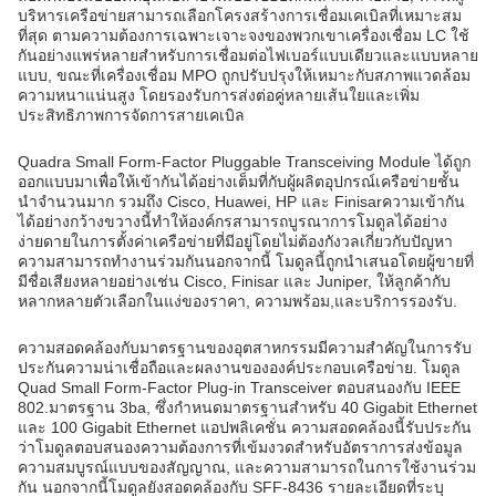
บริหารเครือข่ายสามารถเลือกโครงสร้างการเชื่อมเคเบิลที่เหมาะสม
ที่สุด ตามความต้องการเฉพาะเจาะจงของพวกเขาเครื่องเชื่อม LC ใช้
กันอย่างแพร่หลายสําหรับการเชื่อมต่อไฟเบอร์แบบเดียวและแบบหลาย
แบบ, ขณะที่เครื่องเชื่อม MPO ถูกปรับปรุงให้เหมาะกับสภาพแวดล้อม
ความหนาแน่นสูง โดยรองรับการส่งต่อคู่หลายเส้นใยและเพิ่ม
ประสิทธิภาพการจัดการสายเคเบิล
Quadra Small Form-Factor Pluggable Transceiving Module ได้ถูก
ออกแบบมาเพื่อให้เข้ากันได้อย่างเต็มที่กับผู้ผลิตอุปกรณ์เครือข่ายชั้น
นําจํานวนมาก รวมถึง Cisco, Huawei, HP และ Finisarความเข้ากัน
ได้อย่างกว้างขวางนี้ทําให้องค์กรสามารถบูรณาการโมดูลได้อย่าง
ง่ายดายในการตั้งค่าเครือข่ายที่มีอยู่โดยไม่ต้องกังวลเกี่ยวกับปัญหา
ความสามารถทํางานร่วมกันนอกจากนี้ โมดูลนี้ถูกนําเสนอโดยผู้ขายที่
มีชื่อเสียงหลายอย่างเช่น Cisco, Finisar และ Juniper, ให้ลูกค้ากับ
หลากหลายตัวเลือกในแง่ของราคา, ความพร้อม,และบริการรองรับ.
ความสอดคล้องกับมาตรฐานของอุตสาหกรรมมีความสําคัญในการรับ
ประกันความน่าเชื่อถือและผลงานขององค์ประกอบเครือข่าย. โมดูล
Quad Small Form-Factor Plug-in Transceiver ตอบสนองกับ IEEE
802.มาตรฐาน 3ba, ซึ่งกําหนดมาตรฐานสําหรับ 40 Gigabit Ethernet
และ 100 Gigabit Ethernet แอปพลิเคชั่น ความสอดคล้องนี้รับประกัน
ว่าโมดูลตอบสนองความต้องการที่เข้มงวดสําหรับอัตราการส่งข้อมูล
ความสมบูรณ์แบบของสัญญาณ, และความสามารถในการใช้งานร่วม
กัน นอกจากนี้โมดูลยังสอดคล้องกับ SFF-8436 รายละเอียดที่ระบุ