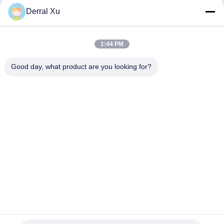
Derral Xu
ติดต่อเร็ว
1:44 PM
ที่อยู่
Good day, what product are you looking for?
อาคาร 2# เลขที่ 1000 ถนนเทียนกง ซอยซินซิ่ง พื้นที่ใหม่เทียนฟู
จังหวัดเชียงใหม่ 610213 จีน
โทร
86-28-63025144-817
อีเมล
Derral.Xu@trixontech.com
นโยบายความเป็นส่วนตัว
|
แผนผังเว็บไซต์
| จีนคุณภาพดี โมดูลรับ