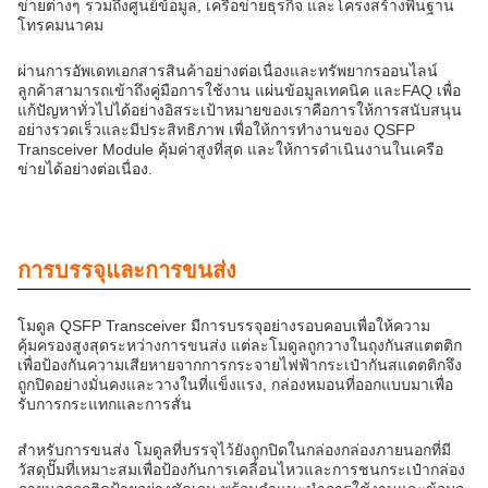
ข่ายต่างๆ รวมถึงศูนย์ข้อมูล, เครือข่ายธุรกิจ และโครงสร้างพื้นฐาน
โทรคมนาคม
ผ่านการอัพเดทเอกสารสินค้าอย่างต่อเนื่องและทรัพยากรออนไลน์
ลูกค้าสามารถเข้าถึงคู่มือการใช้งาน แผ่นข้อมูลเทคนิค และFAQ เพื่อ
แก้ปัญหาทั่วไปได้อย่างอิสระเป้าหมายของเราคือการให้การสนับสนุน
อย่างรวดเร็วและมีประสิทธิภาพ เพื่อให้การทํางานของ QSFP
Transceiver Module คุ้มค่าสูงที่สุด และให้การดําเนินงานในเครือ
ข่ายได้อย่างต่อเนื่อง.
การบรรจุและการขนส่ง
โมดูล QSFP Transceiver มีการบรรจุอย่างรอบคอบเพื่อให้ความ
คุ้มครองสูงสุดระหว่างการขนส่ง แต่ละโมดูลถูกวางในถุงกันสแตตติก
เพื่อป้องกันความเสียหายจากการกระจายไฟฟ้ากระเป๋ากันสแตตติกจึง
ถูกปิดอย่างมั่นคงและวางในที่แข็งแรง, กล่องหมอนที่ออกแบบมาเพื่อ
รับการกระแทกและการสั่น
สําหรับการขนส่ง โมดูลที่บรรจุไว้ยังถูกปิดในกล่องกล่องภายนอกที่มี
วัสดุปั๊มที่เหมาะสมเพื่อป้องกันการเคลื่อนไหวและการชนกระเป๋ากล่อง