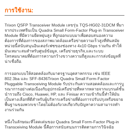
การใช้งาน:
Trixon QSFP Transceiver Module เลขรุ่น TQS-HG02-31DCM ที่มา
จากประเทศจีนเป็น Quadra Small Form-Factor Plug-in Transceiver
Module ที่มีความยืดหยุ่นสูง ที่ถูกออกแบบมาเพื่อตอบสนองความ
ต้องการที่ต้องการของสภาพแวดล้อมเครือข่ายความเร็วสูงที่ทันสมัย
หน่วยนี้สนับสนุนอินเตอร์เฟซของช่องทาง 4x10 Gbps รวมกัน ทําให้
มันเหมาะสมสําหรับศูนย์ข้อมูล, เครือข่ายธุรกิจ,และระบบ
โทรคมนาคมที่ต้องการความกว้างขวางความถี่สูงและการส่งข้อมูลที่
น่าเชื่อถือ.
การออกแบบให้สอดคล้องกับมาตรฐานอุตสาหกรรม เช่น IEEE
802.3ba และ SFF-8436Trixon Quadra Small Form-Factor
Pluggable Transceiving Module รับประกันความสอดคล้องและการบู
รณาการอย่างต่อเนื่องกับอุปกรณ์เครือข่ายที่หลากหลายจากแบรนด์ชั้น
นํารวมถึง Cisco, Huawei, HP, และ Finisar ความเข้ากันนี้ทําให้มัน
เป็นทางเลือกที่ดีสําหรับผู้บริหารเครือข่ายที่ต้องการปรับปรุงหรือขยาย
พื้นฐานของพวกเขาโดยไม่ต้องกังวลเกี่ยวกับปัญหาความสามารถทํา
งานร่วมกัน
หนึ่งในลักษณะที่โดดเด่นของ Quadra Small Form-Factor Plug-in
Transceiving Module นี้คือการสนับสนุนการติดตามการวินิจฉัย