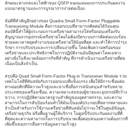
ลักษณะทางกลและไฟฟ้าของ QSFP transceiversการประกันผลงาน
แบบมาตรฐานและการบูรณาการง่ายต่อเนื่อง.
ข้อดีที่สําคัญอีกอย่างของ Quadra Small Form-Factor Pluggable
Transceiving Module คือการออกแบบที่สามารถติดต่อได้ร้อนคุณ
สมบัตินี้ทําให้ผู้ประกอบการเครือข่ายสามารถใส่หรือถอนเครื่องรับ
สัญญาณจากอุปกรณ์เครือข่ายโดยไม่ต้องปิดระบบการติดต่อแบบร้อน
ช่วยลดเวลาหยุดทํางานของเครือข่ายให้น้อยที่สุด และทําให้การบํารุง
รักษา การปรับปรุงและการเปลี่ยนง่ายขึ้น โดยเพิ่มความพร้อมของ
เครือข่ายและประสิทธิภาพในการปฏิบัติงานมันมีคุณค่าโดยเฉพาะ
อย่างยิ่งในสิ่งแวดล้อมภารกิจที่สําคัญ ที่การดําเนินงานเครือข่ายที่ต่อ
เนื่องเป็นสิ่งจําเป็น.
สรุปคือ Quad Small Form-Factor Plug-in Transceiver Module รวม
เทคโนโลยีที่ทันสมัยกับการออกแบบที่แข็งแกร่ง เพื่อให้มีการเชื่อมต่อ
ทางออปติกที่มีความเร็วสูงและน่าเชื่อถือการสนับสนุนสําหรับหลาย
ประเภทของเครื่องเชื่อม, ความเหมาะสมของผู้ขายและอุปกรณ์ที่กว้าง
ขวาง, การปฏิบัติตามมาตรฐานสําคัญของอุตสาหกรรม, และความ
สามารถในการสับป้อนร้อนทําให้มันเป็นองค์ประกอบที่หลากหลายและ
จําเป็นสําหรับการใช้งานเครือข่ายที่ทันสมัยไม่ว่าจะใช้ในศูนย์ข้อมูล,
เครือข่ายธุรกิจ หรือพื้นฐานผู้ให้บริการ โมดูลนี้รับประกันผลงานที่ดี
ที่สุดและความสามารถในการปรับขนาดเพื่อตอบสนองความต้องการที่
เพิ่มขึ้นของการสื่อสารข้อมูลความเร็วสูง