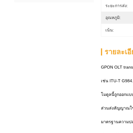
ระยะการส่ง:
อุณหภูมิ:
เน้น:
รายละเอี
GPON OLT transce
เช่น ITU-T G984. 
โมดูลนี้ถูกออกแบ
ส่วนส่งสัญญาณใช
มาตรฐานความปล