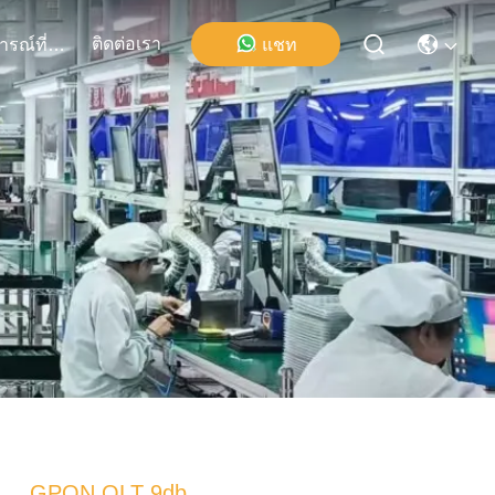
ติดต่อเรา
แชท
เหตุการณ์ที่เกิดขึ้น
GPON OLT 9db