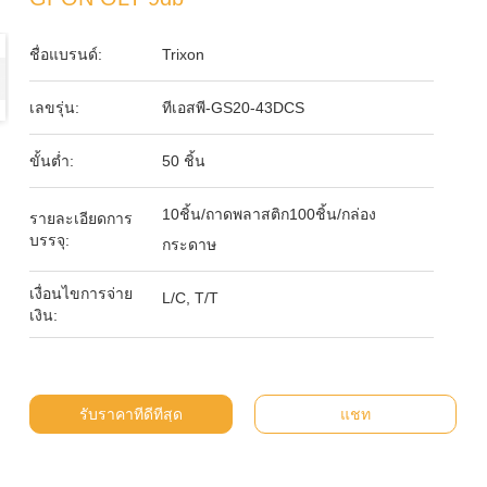
ชื่อแบรนด์:
Trixon
เลขรุ่น:
ทีเอสพี-GS20-43DCS
ขั้นต่ำ:
50 ชิ้น
10ชิ้น/ถาดพลาสติก100ชิ้น/กล่อง
รายละเอียดการ
บรรจุ:
กระดาษ
เงื่อนไขการจ่าย
L/C, T/T
เงิน:
รับราคาที่ดีที่สุด
แชท