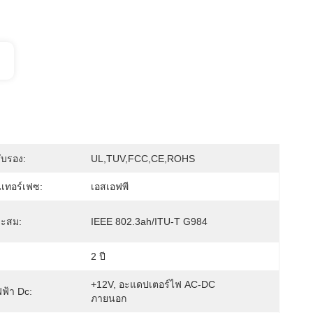
ับรอง:
UL,TUV,FCC,CE,ROHS
เทอร์เฟซ:
เอสเอฟพี
ะสม:
IEEE 802.3ah/ITU-T G984
2 ปี
+12V, อะแดปเตอร์ไฟ AC-DC 
ฟ้า Dc:
ภายนอก