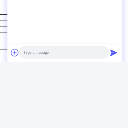
Photo
Video Call
Audio Call