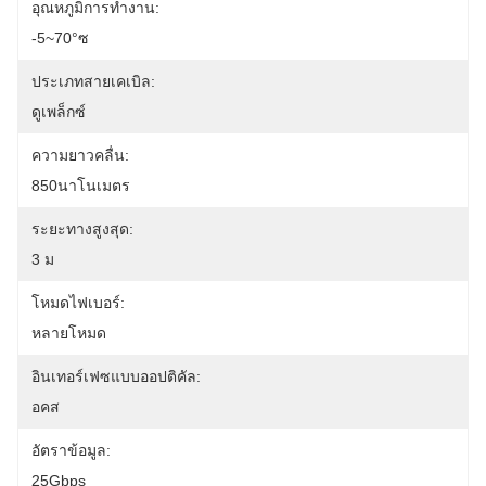
อุณหภูมิการทํางาน:
-5~70°ซ
ประเภทสายเคเบิล:
ดูเพล็กซ์
ความยาวคลื่น:
850นาโนเมตร
ระยะทางสูงสุด:
3 ม
โหมดไฟเบอร์:
หลายโหมด
อินเทอร์เฟซแบบออปติคัล:
อคส
อัตราข้อมูล:
25Gbps