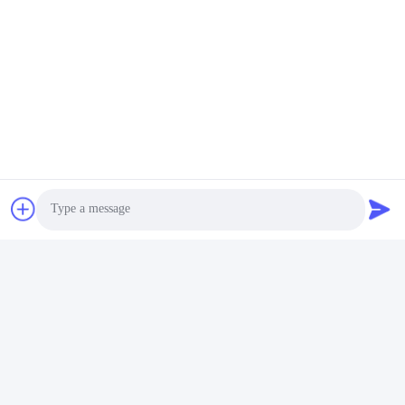
Photo
Video Call
Audio Call