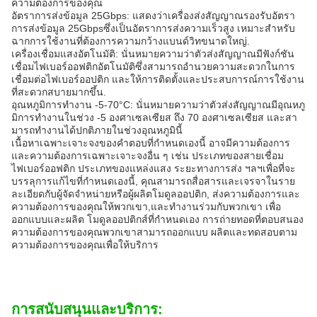
ความต้องการของคุณ
อัตราการส่งข้อมูล 25Gbps: แสดงว่าเครื่องส่งสัญญาณรองรับอัตรา
การส่งข้อมูล 25Gbpsซึ่งเป็นอัตราการส่งความเร็วสูง เหมาะสําหรับ
ฉากการใช้งานที่ต้องการความกว้างแบนด์วิทขนาดใหญ่.
เครื่องเชื่อมแสงอัตโนมัติ: นั่นหมายความว่าตัวส่งสัญญาณมีฟังก์ชัน
เชื่อมไฟเบอร์ออฟติกอัตโนมัติซึ่งสามารถอํานวยความสะดวกในการ
เชื่อมต่อไฟเบอร์ออปติก และให้การติดตั้งและประสบการณ์การใช้งาน
ที่สะดวกสบายมากขึ้น.
อุณหภูมิการทํางาน -5-70°C: นั่นหมายความว่าตัวส่งสัญญาณมีอุณหภู
มิการทํางานในช่วง -5 องศาเซลเซียส ถึง 70 องศาเซลเซียส และสา
มารถทํางานได้ปกติภายในช่วงอุณหภูมินี้
เนื้อหาเฉพาะเจาะจงของคําตอบที่กําหนดเองนี้ อาจมีความต้องการ
และความต้องการเฉพาะเจาะจงอื่น ๆ เช่น ประเภทของสายเชื่อม
ไฟเบอร์ออฟติก ประเภทของแหล่งแสง ระยะทางการส่ง ฯลฯเพื่อที่จะ
บรรลุการแก้ไขที่กําหนดเองนี้, คุณสามารถสื่อสารและเจรจาในราย
ละเอียดกับผู้จัดจําหน่ายหรือผู้ผลิตโมดูลออปติก, ส่งความต้องการและ
ความต้องการของคุณให้พวกเขา,และทํางานร่วมกับพวกเขา เพื่อ
ออกแบบและผลิต โมดูลออปติกส์ที่กําหนดเอง การถ่ายทอดที่ตอบสนอง
ความต้องการของคุณพวกเขาสามารถออกแบบ ผลิตและทดสอบตาม
ความต้องการของคุณเพื่อให้บริการ
การสนับสนุนและบริการ: