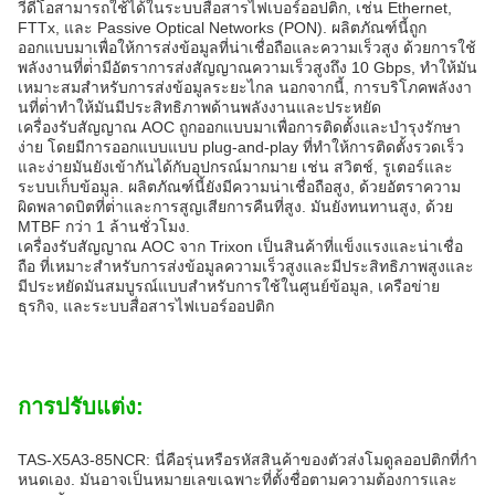
วีดีโอสามารถใช้ได้ในระบบสื่อสารไฟเบอร์ออปติก, เช่น Ethernet,
FTTx, และ Passive Optical Networks (PON). ผลิตภัณฑ์นี้ถูก
ออกแบบมาเพื่อให้การส่งข้อมูลที่น่าเชื่อถือและความเร็วสูง ด้วยการใช้
พลังงานที่ต่ํามีอัตราการส่งสัญญาณความเร็วสูงถึง 10 Gbps, ทําให้มัน
เหมาะสมสําหรับการส่งข้อมูลระยะไกล นอกจากนี้, การบริโภคพลังงา
นที่ต่ําทําให้มันมีประสิทธิภาพด้านพลังงานและประหยัด
เครื่องรับสัญญาณ AOC ถูกออกแบบมาเพื่อการติดตั้งและบํารุงรักษา
ง่าย โดยมีการออกแบบแบบ plug-and-play ที่ทําให้การติดตั้งรวดเร็ว
และง่ายมันยังเข้ากันได้กับอุปกรณ์มากมาย เช่น สวิตช์, รูเตอร์และ
ระบบเก็บข้อมูล. ผลิตภัณฑ์นี้ยังมีความน่าเชื่อถือสูง, ด้วยอัตราความ
ผิดพลาดบิตที่ต่ําและการสูญเสียการคืนที่สูง. มันยังทนทานสูง, ด้วย
MTBF กว่า 1 ล้านชั่วโมง.
เครื่องรับสัญญาณ AOC จาก Trixon เป็นสินค้าที่แข็งแรงและน่าเชื่อ
ถือ ที่เหมาะสําหรับการส่งข้อมูลความเร็วสูงและมีประสิทธิภาพสูงและ
มีประหยัดมันสมบูรณ์แบบสําหรับการใช้ในศูนย์ข้อมูล, เครือข่าย
ธุรกิจ, และระบบสื่อสารไฟเบอร์ออปติก
การปรับแต่ง:
TAS-X5A3-85NCR: นี่คือรุ่นหรือรหัสสินค้าของตัวส่งโมดูลออปติกที่กํา
หนดเอง. มันอาจเป็นหมายเลขเฉพาะที่ตั้งชื่อตามความต้องการและ