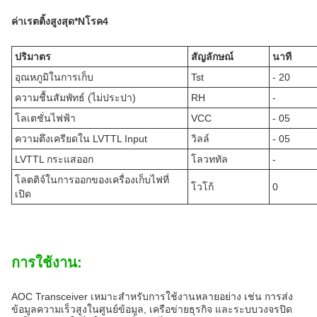
ค่าเรตติ้งสูงสุด*
N
โรค
4
ปริมาตร
สัญลักษณ์
นาที
อุณหภูมิในการเก็บ
Tst
- 20
ความชื้นสัมพัทธ์ (ไม่ประปา)
RH
-
โลเตชั่นไฟฟ้า
VCC
- 05
ความตึงเครียดใน LVTTL Input
วิลล์
- 05
LVTTL กระแสออก
โลวททัล
-
โลตติจ์ในการออกของเครื่องเก็บไฟที่
โวโก้
0
เปิด
การใช้งาน:
AOC Transceiver เหมาะสําหรับการใช้งานหลายอย่าง เช่น การส่ง
ข้อมูลความเร็วสูงในศูนย์ข้อมูล, เครือข่ายธุรกิจ และระบบวงจรปิด