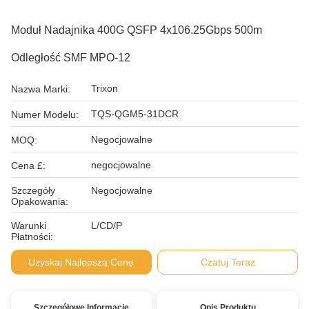
Moduł Nadajnika 400G QSFP 4x106.25Gbps 500m
Odległość SMF MPO-12
Trixon
Nazwa Marki:
TQS-QGM5-31DCR
Numer Modelu:
Negocjowalne
MOQ:
negocjowalne
Cena £:
Szczegóły
Negocjowalne
Opakowania:
Warunki
L/CD/P
Płatności:
Uzyskaj Najlepszą Cenę
Czatuj Teraz
Szczegółowe Informacje
Opis Produktu