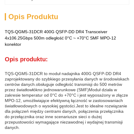
Opis Produktu
TQS-QGM5-31DCR 400G QSFP-DD DR4 Transceiver
4x106.25Gbps 500m odległość 0°C ~ +70°C SMF MPO-12
konektor
Opis produktu:
TQS-QGM5-31DCR to moduł nadajnika 400G QSFP-DD DR4
zaprojektowany do szybkiego przesyłania danych w środowiskach
centrów danych.obsługuje odległość transmisji do 500 metrów
przez światłowłókno jednowarunkowe (SMF)Moduł działa w
zakresie temperatur od 0°C do +70°C i jest wyposażony w złącze
MPO-12, umożliwiające efektywną łączność w zastosowaniach
światłowodowych o wysokiej gęstości.Jest to idealne rozwiązanie
dla połączeń między centrami danych, połączenia przełącznika
do przełącznika oraz inne scenariusze sieci o dużej
przepustowości wymagające niezawodnej i wydajnej transmisji
danych.