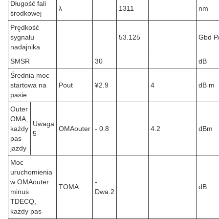
Długość fali
λ
1311
nm
środkowej
Prędkość
sygnału
53.125
Gbd 
nadajnika
SMSR
30
dB
Średnia moc
startowa na
Pout
¥2.9
4
dB m
pasie
Outer
OMA,
Uwaga
każdy
OMAouter
- 0.8
4.2
dBm
5
pas
jazdy
Moc
uruchomienia
w OMAouter
-
TOMA
dB
minus
Dwa.2
TDECQ,
każdy pas