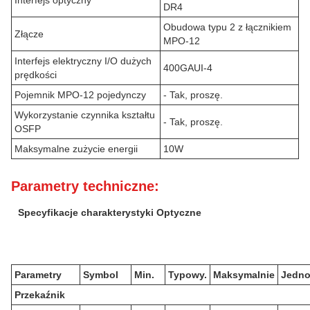
Interfejs optyczny
DR4
Obudowa typu 2 z łącznikiem
Złącze
MPO-12
Interfejs elektryczny I/O dużych
400GAUI-4
prędkości
Pojemnik MPO-12 pojedynczy
- Tak, proszę.
Wykorzystanie czynnika kształtu
- Tak, proszę.
OSFP
Maksymalne zużycie energii
10W
Parametry techniczne:
Specyfikacje charakterystyki Optyczne
Parametry
Symbol
Min.
Typowy.
Maksymalnie
Jedno
Przekaźnik