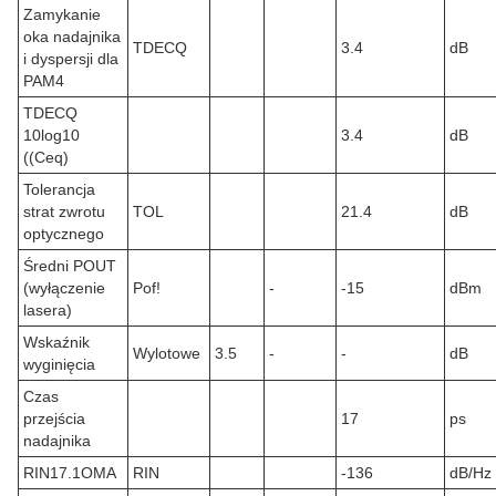
Zamykanie
oka nadajnika
TDECQ
3.4
dB
i dyspersji dla
PAM4
TDECQ
10log10
3.4
dB
((Ceq)
Tolerancja
strat zwrotu
TOL
21.4
dB
optycznego
Średni POUT
(wyłączenie
Pof!
-
-15
dBm
lasera)
Wskaźnik
Wylotowe
3.5
-
-
dB
wyginięcia
Czas
przejścia
17
ps
nadajnika
RIN17.1OMA
RIN
-136
dB/Hz