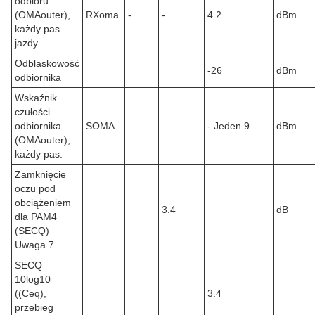
odbioru
(OMAouter),
RXoma
-
-
4.2
dBm
każdy pas
jazdy
Odblaskowość
-26
dBm
odbiornika
Wskaźnik
czułości
odbiornika
SOMA
- Jeden.9
dBm
(OMAouter),
każdy pas.
Zamknięcie
oczu pod
obciążeniem
3.4
dB
dla PAM4
(SECQ)
Uwaga 7
SECQ
10log10
((Ceq),
3.4
przebieg