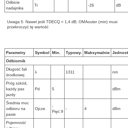
Odbicie
Tr
-26
dB
nadajnika
Uwaga 5: Nawet jeśli TDECQ < 1,4 dB, OMAouter (min) musi
przekroczyć tę wartość
Parametry
Symbol
Min.
Typowy.
Maksymalnie
Jednos
Odbiornik
Długość fali
λ
1311
nm
środkowej
Próg szkód,
każdy pas
Pd
5
dBm
jazdy
Średnia moc
-
odbioru na
Ojcze.
-
4
dBm
Pięć.9
pasie
Pojemność