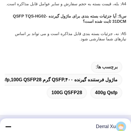
A4: بله، قیمت بسته به حجم سفارش و سایر عوامل قابل مذاکره است.
س5: آیا جزئیات بسته بندی برای ماژول گیرنده QSFP TQS-HG02-
31DCM ثابت شده است؟
A5: نه، جزئیات بسته بندی قابل مذاکره است و می تواند بر اساس
نیازهای شما سفارشی شود.
برچسب ها:
ماژول فرستنده گیرنده QSFP,۴۰۰ گرم Qsfp,100G QSFP28
100G QSFP28
400g Qsfp
Derral Xu
تماس سریع