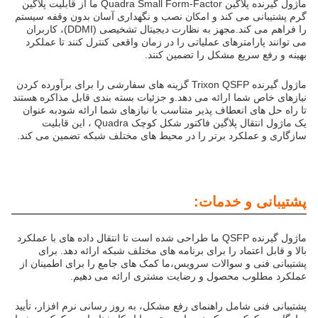
ماژول گیرنده پلاگین Quadra Small Form-Factor ما از قابلیت پلاگین
گرم پشتیبانی می کند و امکان نصب و نگهداری آسان بدون وقفه سیستم
را فراهم می کند.مجهز به نظارت دیجیتال تشخیصی (DDMI)، کاربران
می توانند پارامترهای عملیاتی را در زمان واقعی کنترل کنند تا عملکرد
بهینه و رفع سریع مشکل را تضمین کنند.
ماژول گیرنده Trixon QSFP گزینه های سفارشی را برای برآورده کردن
نیازهای خاص شما ارائه می دهد.و جزئیات بسته بندی قابل مذاکره هستند
تا راه حل های انعطاف پذیر متناسب با نیازهای شما ارائه شودبه عنوان
یک ماژول انتقال پلاگین فاکتور شکل کوچک Quadra ، این قابلیت
سازگاری و عملکرد برتر را در محیط های مختلف شبکه تضمین می کند.
پشتیبانی و خدمات:
ماژول گیرنده QSFP ما طراحی شده است تا انتقال داده های با عملکرد
بالا و قابل اعتماد را برای برنامه های مختلف شبکه ارائه دهد. برای
پشتیبانی فنی و سوالات سرویس،ما کمک های جامع را برای اطمینان از
عملکرد مطلوب محصول و رضایت مشتری ارائه می دهیم.
پشتیبانی فنی شامل راهنمای رفع مشکل، به روز رسانی نرم افزار، تأیید