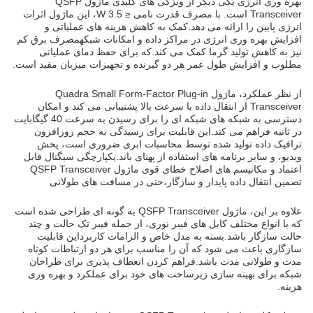
بهره وری انرژی یکی دیگر از ویژگی های کلیدی ماژول QSFP
Transceiver است. با مصرف قدرت نامی ≤ 3.5 W، این ماژول اثرات
انرژی پایین را ارائه می دهد.کمک به کاهش هزینه های عملیاتی و
افزایش بهره وری انرژی در مراکز داده و امکانات شبکهمصرف برق کم
نیز به کاهش تولید گرما کمک می کند.که برای حفظ دمای عملیاتی
مطلوب و افزایش طول عمر هر دو گیرنده و تجهیزات میزبان مفید است.
از نظر عملکرد، ماژول Quadra Small Form-Factor Plug-in
Transceiver از انتقال داده با سرعت بالا پشتیبانی می کند و امکان
دسترسی به شبکه های شبکه ای را برای رسیدن به سرعت 40 گیگابایت
در ثانیه فراهم می کند.این قابلیت برای رسیدگی به حجم روزافزون
ترافیک داده تولید شده توسط محاسبات ابری ضروری است، پخش
ویدیو، و سایر برنامه های استفاده از پهنای باند.یکپارچگی سیگنال قابل
اعتماد و مکانیسم های اصلاح خطای قوی ماژول QSFP Transceiver
تضمین انتقال داده پایدار و سازگار،حتی در مسافت های طولانی
علاوه بر این، ماژول QSFP Transceiver به گونه ای طراحی شده است
که با انواع مختلف کابل های فیبر نوری، از جمله فیبر تک حالت و چند
حالت سازگار باشد.بسته به مدل خاص و الزامات کاربرداین قابلیت
سازگاری باعث می شود که آن را مناسب برای هر دو ارتباطات کوتاه
مدت و طولانی مدت باشد.فراهم کردن انعطاف پذیری برای طراحان
شبکه برای بهینه سازی زیرساخت های خود برای عملکرد و بهره وری
هزینه.