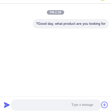
نشانی
2:38 PM
ساختمان شماره 2، شماره 1000 خیابان تیانگونگ، خیابان
سینکسینگ، منطقه جدید تیانفو، استان چنگدو سیچوان، 610213،
Good day, what product are you looking for?
چین
تلفن
86-28-63025144-817
ایمیل
Derral.Xu@trixontech.com
سیاست حفظ حریم خصوصی
|
نقشه سایت
| چین کیفیت خوب ماژول
فرستنده گیرنده QSFP تامین کننده. حق چاپ © 2023-2026 Sichuan
Trixon Communication Technology Corp.,Ltd . تمامی حقوق محفوظ
است.