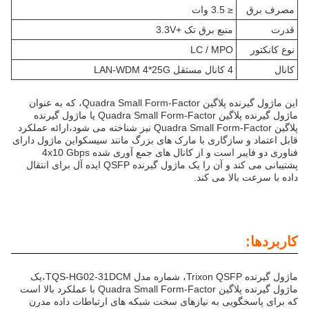
مصرف برق
≤ 3.5 وات
قدرت
منبع برق تک +3.3V
نوع کانکتور
LC / MPO
کانال
4 کانال مستقل LAN-WDM 4*25G
این ماژول گیرنده پلاگین Quadra Small Form-Factor، که به عنوان
ماژول گیرنده پلاگین Quadra Small Form-Factor یا ماژول گیرنده
پلاگین Quadra Small Form-Factor نیز شناخته می شود،ارائه عملکرد
قابل اعتماد و سازگاری با مارک های بزرگ مانند سیسکواین ماژول دارای
فناوری دو فایبر است و از کانال های جمع آوری شده 4x10 Gbps
پشتیبانی می کند و آن را یک ماژول گیرنده QSFP ایده آل برای انتقال
داده با سرعت بالا می کند.
کاربردها:
ماژول گیرنده Trixon QSFP، شماره مدل TQS-HG02-31DCM،یک
ماژول گیرنده پلاگین Quadra Small Form-Factor با عملکرد بالا است
که برای پاسخگویی به نیازهای سخت شبکه های ارتباطات داده مدرن