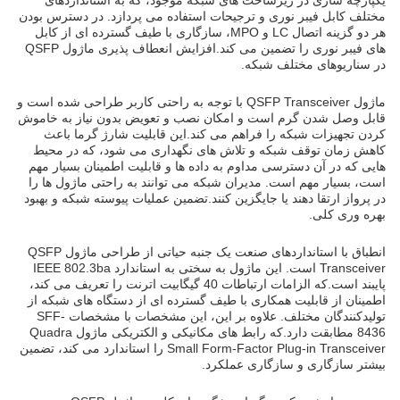
یکپارچه سازی در زیرساخت های شبکه موجود، که به استانداردهای
مختلف کابل فیبر نوری و ترجیحات استفاده می پردازد. در دسترس بودن
هر دو گزینه اتصال LC و MPO، سازگاری با طیف گسترده ای از کابل
های فیبر نوری را تضمین می کند.افزایش انعطاف پذیری ماژول QSFP
در سناریوهای مختلف شبکه.
ماژول QSFP Transceiver با توجه به راحتی کاربر طراحی شده است و
قابل وصل شدن گرم است و امکان نصب و تعویض بدون نیاز به خاموش
کردن تجهیزات شبکه را فراهم می کند.این قابلیت شارژ گرما باعث
کاهش زمان توقف شبکه و تلاش های نگهداری می شود، که در محیط
هایی که در آن دسترسی مداوم به داده ها و قابلیت اطمینان بسیار مهم
است، بسیار مهم است. مدیران شبکه می توانند به راحتی ماژول ها را
در پرواز ارتقا دهند یا جایگزین کنند.تضمین عملیات پیوسته شبکه و بهبود
بهره وری کلی.
انطباق با استانداردهای صنعت یک جنبه حیاتی از طراحی ماژول QSFP
Transceiver است. این ماژول به سختی به استاندارد IEEE 802.3ba
پایبند است.که الزامات ارتباطات 40 گیگابیت اترنت را تعریف می کند،
اطمینان از قابلیت همکاری با طیف گسترده ای از دستگاه های شبکه از
تولیدکنندگان مختلف. علاوه بر این، این مشخصات با مشخصات SFF-
8436 مطابقت دارد.که رابط های مکانیکی و الکتریکی ماژول Quadra
Small Form-Factor Plug-in Transceiver را استاندارد می کند، تضمین
بیشتر سازگاری و سازگاری عملکرد.