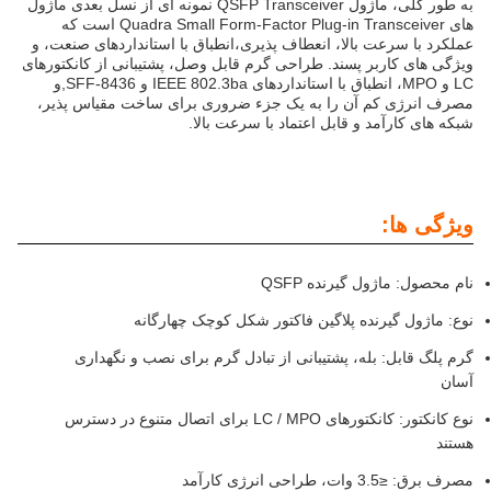
به طور کلی، ماژول QSFP Transceiver نمونه ای از نسل بعدی ماژول
های Quadra Small Form-Factor Plug-in Transceiver است که
عملکرد با سرعت بالا، انعطاف پذیری،انطباق با استانداردهای صنعت، و
ویژگی های کاربر پسند. طراحی گرم قابل وصل، پشتیبانی از کانکتورهای
LC و MPO، انطباق با استانداردهای IEEE 802.3ba و SFF-8436,و
مصرف انرژی کم آن را به یک جزء ضروری برای ساخت مقیاس پذیر،
شبکه های کارآمد و قابل اعتماد با سرعت بالا.
ویژگی ها:
نام محصول: ماژول گیرنده QSFP
نوع: ماژول گیرنده پلاگین فاکتور شکل کوچک چهارگانه
گرم پلگ قابل: بله، پشتیبانی از تبادل گرم برای نصب و نگهداری
آسان
نوع کانکتور: کانکتورهای LC / MPO برای اتصال متنوع در دسترس
هستند
مصرف برق: ≤3.5 وات، طراحی انرژی کارآمد