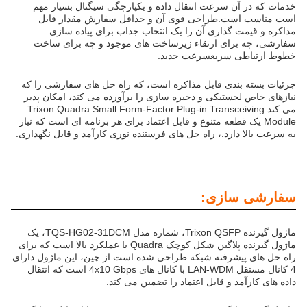
خدمات که در آن سرعت انتقال داده و یکپارچگی سیگنال بسیار مهم
است مناسب است.طراحی قوی آن و حداقل سفارش مقدار قابل
مذاکره و قیمت گذاری آن را یک انتخاب جذاب برای پیاده سازی
سفارشی، چه برای ارتقاء زیرساخت های موجود و چه برای ساخت
خطوط ارتباطی سریعسرعت جدید.
جزئیات بسته بندی قابل مذاکره است، که راه حل های سفارشی را که
نیازهای خاص لجستیکی و ذخیره سازی را برآورده می کند، امکان پذیر
می کند.Trixon Quadra Small Form-Factor Plug-in Transceiving
Module یک قطعه متنوع و قابل اعتماد برای هر برنامه ای است که نیاز
به سرعت بالا دارد.، راه حل های فرستنده نوری کارآمد و قابل نگهداری.
سفارشی سازی:
ماژول گیرنده Trixon QSFP، شماره مدل TQS-HG02-31DCM، یک
ماژول گیرنده پلاگین شکل کوچک Quadra با عملکرد بالا است که برای
راه حل های پیشرفته شبکه طراحی شده است.از چین، این ماژول دارای
4 کانال مستقل LAN-WDM با کانال های 4x10 Gbps است که انتقال
داده های کارآمد و قابل اعتماد را تضمین می کند.