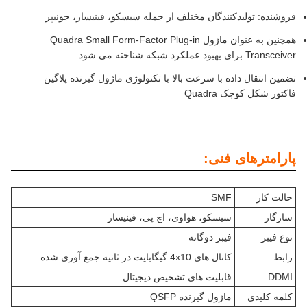
فروشنده: تولیدکنندگان مختلف از جمله سیسکو، فینیسار، جونیپر
همچنین به عنوان ماژول Quadra Small Form-Factor Plug-in
Transceiver برای بهبود عملکرد شبکه شناخته می شود
تضمین انتقال داده با سرعت بالا با تکنولوژی ماژول گیرنده پلاگین
فاکتور شکل کوچک Quadra
پارامترهای فنی:
حالت کار
SMF
سازگار
سیسکو، هواوی، اچ پی، فینیسار
نوع فیبر
فیبر دوگانه
رابط
کانال های 4x10 گیگابایت در ثانیه جمع آوری شده
DDMI
قابلیت های تشخیص دیجیتال
کلمه کلیدی
ماژول گیرنده QSFP