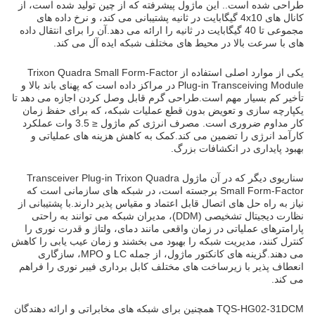
طراحی شده است.. این ماژول پیشرفته که از چین تولید شده است، از
کانال های 4x10 گیگابایت در ثانیه پشتیبانی می کند، و نرخ داده های
مجموعی تا 40 گیگابایت در ثانیه را ارائه می دهد.آن را برای انتقال داده
های با سرعت بالا در محیط های مختلف شبکه ایده آل می کند.
یکی از موارد اصلی استفاده از Trixon Quadra Small Form-Factor
Plug-in Transceiving Module در مراکز داده است که پهنای باند بالا و
تأخیر کم بسیار مهم است.طراحی گرم قابل وصل کردن اجازه می دهد تا
یکپارچه سازی و تعویض بدون قطع عملیات شبکه، که برای حفظ زمان
کار مداوم ضروری است. مصرف انرژی کم ماژول ≤ 3.5 وات عملکرد
کارآمد انرژی را تضمین می کند.کمک به کاهش هزینه های عملیاتی و
بهبود پایداری در انکشافات بزرگ.
سناریوی دیگر که در آن ماژول Transceiver Plug-in Trixon Quadra
Small Form-Factor برجسته است، در شبکه های سازمانی است که
نیاز به راه حل های اتصال قابل اعتماد و مقیاس پذیر دارند.با پشتیبانی از
نظارت دیجیتال تشخیصی (DDM)، مدیران شبکه می توانند به راحتی
پارامترهای عملیاتی در زمان واقعی مانند دمای، ولتاژ و قدرت نوری را
کنترل کنند، مدیریت شبکه را بهبود می بخشند و زمان عیب یابی را کاهش
می دهند.گزینه های کانکتور ماژول، از جمله LC و MPO، سازگاری
انعطاف پذیر با زیرساخت های مختلف کابل برداری فیبر نوری را فراهم
می کند.
TQS-HG02-31DCM همچنین برای شبکه های مخابراتی و ارائه دهندگان