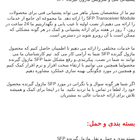
تیم ما از متخصصان بسیار ماهر می تواند پشتیبانی فنی برای محصولات
SFP Transceiver Module را ارائه دهد. ما مجموعه ای جامع از خدمات
را ارائه می دهیم،از نصب اولیه تا عیب یابی و نگهداریتیم ما 24 ساعت در
روز، 7 روز در هفته برای ارائه پشتیبانی و کمک در هر گونه مشکلی که
ممکن است با آن روبرو شوید در دسترس است.
ما خدمات مختلفی را ارائه می دهیم تا اطمینان حاصل کنیم که محصول
ماژول گیرنده SFP شما به آرامی کار می کند. تیم کارشناسان ما می
توانند به شما در نصب، پیکربندی،و رفع مشکل شما SFP ماژول گیرنده
محصولما همچنین می توانیم با ارتقاء سخت افزار و نرم افزار کمک کنیم
و همچنین در مورد چگونگی بهینه سازی عملکرد مشاوره دهیم.
اگر شما هر گونه سوال و یا نگرانی در مورد SFP ماژول گیرنده محصول
خود را، لطفاً در تماس با ما تردید نکنید. ما در اینجا برای کمک و همیشه
تلاش برای ارائه خدمات عالی به مشتریان.
بسته بندی و حمل:
بسته بندی و حمل و نقل ماژول گیرنده SFP