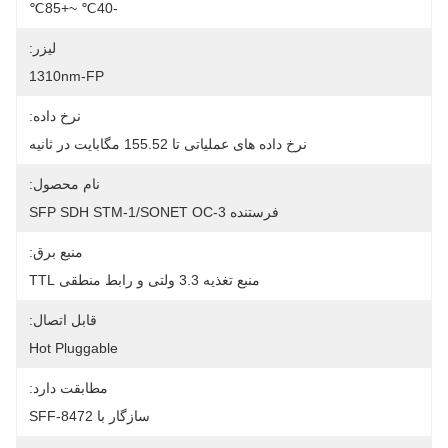
-40℃ ~+85℃
لیزر:
1310nm-FP
نرخ داده:
نرخ داده های عملیاتی تا 155.52 مگابایت در ثانیه
نام محصول:
فرستنده SFP SDH STM-1/SONET OC-3
منبع برق:
منبع تغذیه 3.3 ولتی و رابط منطقی TTL
قابل اتصال:
Hot Pluggable
مطابقت دارد:
سازگار با SFF-8472