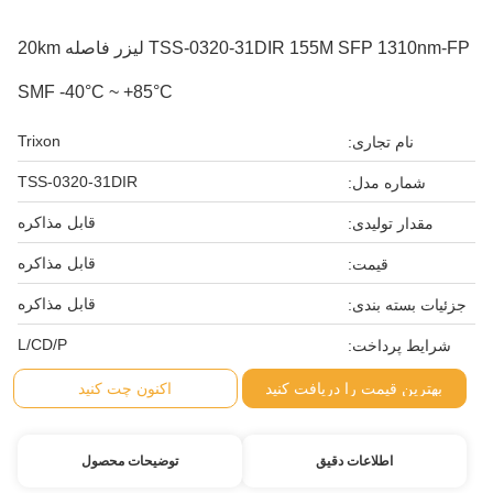
TSS-0320-31DIR 155M SFP 1310nm-FP لیزر فاصله 20km
SMF -40°C ~ +85°C
Trixon
نام تجاری:
TSS-0320-31DIR
شماره مدل:
قابل مذاکره
مقدار تولیدی:
قابل مذاکره
قیمت:
قابل مذاکره
جزئیات بسته بندی:
L/CD/P
شرایط پرداخت:
بهترین قیمت را دریافت کنید
اکنون چت کنید
اطلاعات دقیق
توضیحات محصول