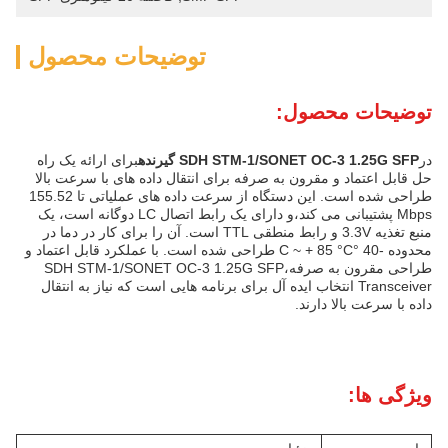
توضیحات محصول
توضیحات محصول:
در
SDH STM-1/SONET OC-3 1.25G SFP گیرنده
برای ارائه یک راه
حل قابل اعتماد و مقرون به صرفه برای انتقال داده های با سرعت بالا
طراحی شده است. این دستگاه از سرعت داده های عملیاتی تا 155.52
Mbps پشتیبانی می کند،و دارای یک رابط اتصال LC دوگانه است، یک
منبع تغذیه 3.3V و رابط منطقی TTL است. آن را برای کار در دما در
محدوده -40 °C ~ + 85 °C طراحی شده است. با عملکرد قابل اعتماد و
طراحی مقرون به صرفه،SDH STM-1/SONET OC-3 1.25G SFP
Transceiver انتخاب ایده آل برای برنامه هایی است که نیاز به انتقال
داده با سرعت بالا دارند.
ویژگی ها: