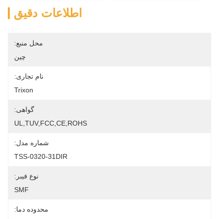
اطلاعات دقیق
محل منبع:
چین
نام تجاری:
Trixon
گواهی:
UL,TUV,FCC,CE,ROHS
شماره مدل:
TSS-0320-31DIR
نوع فیبر:
SMF
محدوده دما: