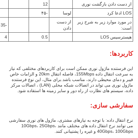
از دست دادن بازگشت نوری
12
LOS ادعا کرد
لوسا
-۴۵
در مورد موارد زیر به شرح زیر
از دست
-35
است:
دادن
هیسترسیس LOS
0.5
4
کاربردها:
این فرستنده ماژول نوری ممکن است برای کاربردهای مختلفی که نیاز
به سرعت انتقال داده 155Mbps، فاصله انتقال 20km و الزامات خاص
فیبر و دمای محیطی دارند، مناسب باشد.برای مثال، این نوع فرستنده
ماژول نوری می تواند در اتصالات شبکه محلی (LAN) ، اتصالات مرکز
داده، سیستم های نظارت از راه دور و سایر زمینه ها استفاده شود.
سفارشی سازی:
نرخ انتقال داده: با توجه به نیازهای مشتری، ماژول های نوری سفارشی
می توانند نرخ انتقال داده های مختلف مانند 10Gbps، 25Gbps،
40Gbps، 100Gbps و غیره را پشتیبانی کنند.