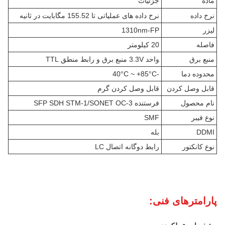
ماده
جزئیات
نرخ داده
نرخ داده های عملیاتی تا 155.52 مگابایت در ثانیه
لیزر
1310nm-FP
فاصله
20 کيلومتر
منبع برق
واحد 3.3V منبع برق و رابط منطق TTL
محدوده دما
-40°C ~ +85°C
قابل وصل کردن
قابل وصل کردن گرم
نام محصول
فرستنده SFP SDH STM-1/SONET OC-3
نوع فیبر
SMF
DDMI
بله
نوع کانکتور
رابط دوگانه اتصال LC
پارامترهای فنی: