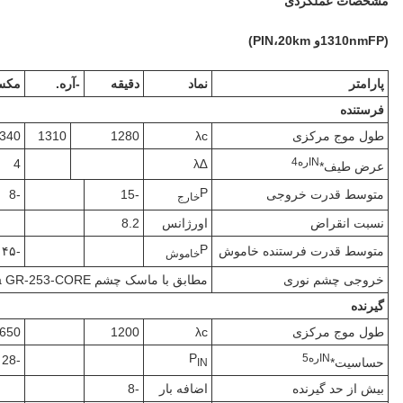
مشخصات عملکردی
(
FP
0nm
131
و PIN،
m)
k
20
پارامتر
نماد
دقیقه
-آره.
مکس
فرستنده
طول موج مرکزی
λc
1280
1310
340
N
اره
4
4
∆λ
عرض طیف*
P
متوسط قدرت خروجی
-15
-8
خارج
نسبت انقراض
اورژانس
8.2
P
متوسط قدرت فرستنده خاموش
-۴۵
خاموش
خروجی چشم نوری
مطابق با ماسک چشم Telcordia GR-253-CORE و ITU-T G957
گیرنده
طول موج مرکزی
λc
1200
650
P
N
اره
5
-28
حساسیت*
IN
بیش از حد گیرنده
اضافه بار
-8