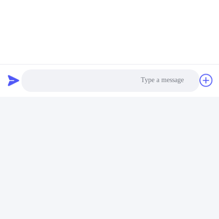
Photo
برچسب ها:
Video Call
ماژول فرستنده گیرنده SFP,فرستنده دو طرفه Sfp,گیرنده BiDi SFP
Audio Call
SMF SFP,فاصله 20 کیلومتری SFP
Bidi Sfp Transceiver