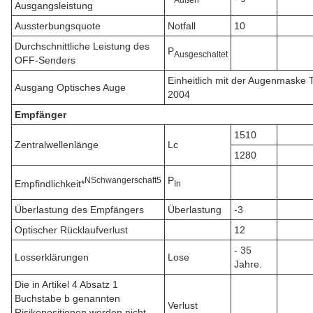
Ausgangsleistung
Aussterbungsquote
Notfall
10
Durchschnittliche Leistung des
P
Ausgeschaltet
OFF-Senders
Einheitlich mit der Augenmaske
Ausgang Optisches Auge
2004
Empfänger
1510
Zentralwellenlänge
Lc
1280
P
N
Schwangerschaft
5
Empfindlichkeit*
In
Überlastung des Empfängers
Überlastung
-3
Optischer Rücklaufverlust
12
- 35
Losserklärungen
Lose
Jahre.
Die in Artikel 4 Absatz 1
Buchstabe b genannten
Verlust
Risikopositionen werden nicht