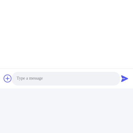
Umbauten:
SFP-Transceiver-Modul
Sfp-Bidirectionaltransceiver
BiDi SFP-Transceiver
Photo
Schnelle Kontaktaufnahme
Video Call
Adresse