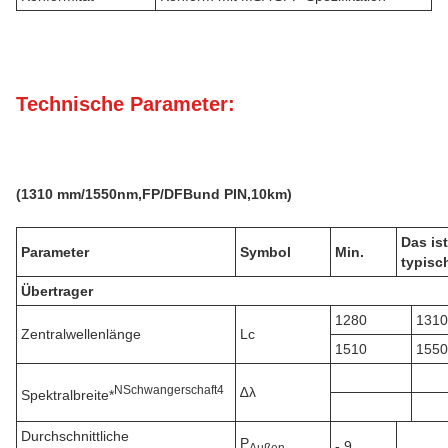
Technische Parameter:
(
131
0 mm
/1550nm,FP/DFB
und PIN,
10k
m)
Das ist
Parameter
Symbol
Min.
typisc
Übertrager
1280
1310
Zentralwellenlänge
Lc
1510
1550
N
Schwangerschaft
4
∆λ
Spektralbreite*
Durchschnittliche
P
- 9
Außen