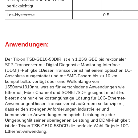
berücksichtigt
Los-Hysterese
0.5
Anwendungen:
Der Trixon TSB-GE10-53DIR ist ein 1,25G GBE bidirektionaler
SFP-Transceiver mit Digital Diagnostic Monitoring Interface
(DDMI) -Fähigkeit.Dieser Transceiver ist mit einem optischen LC-
Anschluss ausgestattet und mit SMF-Fasern bis zu 10 km
kompatibelEs verfügt über eine Wellenlänge von
1550nm/1310nm, was es für verschiedene Anwendungen wie
Ethernet, Fiber Channel und SONET/SDH geeignet macht.Es
bietet nicht nur eine kostengünstige Lösung für 10G-Ethernet-
AnwendungenDieser Transceiver ist außerdem so konzipiert,
dass er den strengen Anforderungen industrieller und
kommerzieller Anwendungen entspricht.Leistung in jeder
UmgebungMit seiner überlegenen Leistung und DDMI-Fähigkeit
ist der Trixon TSB-GE10-53DCR die perfekte Wahl für jede 10G
Ethernet-Anwendung.