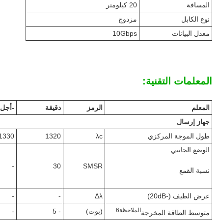
المسافة
20 كيلومتر
نوع الكابل
مزدوج
معدل البيانات
10Gbps
المعلمات التقنية:
المعلم
الرمز
دقيقة
-أجل.
جهاز إرسال
طول الموجة المركزي
λc
1320
1330
الوضع الجانبي
-
30
SMSR
نسبة القمع
عرض الطيف (-20dB)
Δλ
-
-
الملاحظة
6
(بوت)
- 5
-
متوسط الطاقة المخرجة