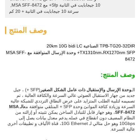
10 جيجابايت في الثانية Sfp+ مع MSA SFF-8472
, 
سرعة 10 جيجابايت في الثانية + 20 كم
وصف المنتج
TPB-TG20-32DIR الصناعية 20km 10G bidi LC
TX1310nm،RX1270nm SFP+ وحدة الإرسال المتوافقة مع MSA SFF-
8472
وصف المنتج:
الـ
وحدة الإرسال والإستقبال ذات عامل الشكل الصغير
(SFP +) ، جيل
جديد من جهاز الاستقبال الضوئي عالي السرعة والكثافة العالية ، تم
تصميمه لتلبية الطلب المتزايد على عرض النطاق الترددي للشبكة عالية
السرعة وزيادة كثافة الموانئ.وحدة SFP + المتلقي متوافقة مع
الـ MSA
SFF-8472
، وهو جهاز قابل للتبادل الساخن يمكن تثبيته أو إزالته من
النظام المضيف دون انقطاع في عمله.يدعم معدل بيانات يصل إلى
10Gbps وهو حل مثالي لـ 10G Ethernet، قناة الألياف و تطبيقات أخرى
عالية السرعة.