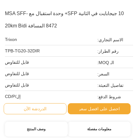
10 جيجابايت في الثانية SFP+ وحدة استقبال مع MSA SFF-
8472 المسافة 20km Bidi
Trixon
الاسم التجاري:
TPB-TG20-32DIR
رقم الطراز:
قابل للتفاوض
الـ MOQ:
قابل للتفاوض
السعر:
قابل للتفاوض
تفاصيل التعبئة:
إل/CD/P
شروط الدفع:
احصل على افضل سعر
الدردشة الآن
معلومات مفصلة
وصف المنتج