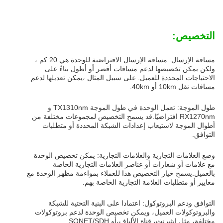
التخصيص:
مسافة الإرسال: مسافة الإرسال الافتراضية للوحدة هي 20 كم ،
ولكن يمكن تخصيصها لدعم مسافات أقصر أو أطول بناءً على
الاحتياجات المحددة للعميل. على سبيل المثال ،يمكن تعديلها لدعم
مسافات نقل 10km أو 40km.
طول الموجة: تعمل الوحدة في طول الموجة TX1310nm و
RX1270nm افتراضيًا.قد يسمح التخصيص لمجموعات مختلفة من
أطوال الموجة لاستيعاب إعدادات الشبكة المحددة أو متطلبات
التوافق.
وضع العلامات التجارية والعلامات التجارية: يمكن تخصيص الوحدة
مع علامات أو شعارات أو عناصر العلامات التجارية الخاصة
بالعميل.يسمح خيار التخصيص هذا للعملاء بمواءمة مظهر الوحدة مع
معايير أو متطلبات العلامة التجارية الخاصة بهم.
التوافق ودعم البروتوكول: اعتمادا على البنية التحتية للشبكة
والبروتوكولات العميل، ويمكن تخصيص الوحدة لدعم بروتوكولات
مختلفة، مثل إيثيرنث، قناة الألياف،أو SONET/SDH.