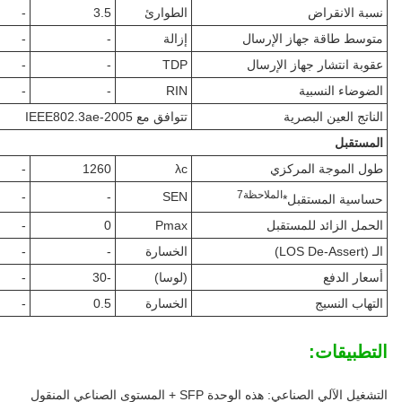
نسبة الانقراض
الطوارئ
3.5
-
متوسط طاقة جهاز الإرسال
إزالة
-
-
عقوبة انتشار جهاز الإرسال
TDP
-
-
الضوضاء النسبية
RIN
-
-
الناتج العين البصرية
تتوافق مع IEEE802.3ae-2005
المستقبل
طول الموجة المركزي
λc
1260
-
الملاحظة
7
-
-
SEN
حساسية المستقبل*
الحمل الزائد للمستقبل
Pmax
0
-
الـ (LOS De-Assert)
الخسارة
-
-
أسعار الدفع
(لوسا)
-30
-
التهاب النسيج
الخسارة
0.5
-
التطبيقات:
التشغيل الآلي الصناعي: هذه الوحدة SFP + المستوى الصناعي المنقول