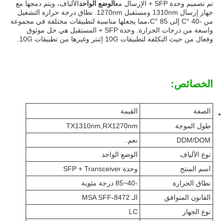
تم تصميم وحدة SFP + الإرسال مع
الوضع الواحد
الألياف، ويتم دمجها مع
جهاز إرسال 1310nm ومستقبل 1270nm. نطاق درجة حرارة التشغيل
من -40 °C إلى 85 °C،مما يجعلها مناسبة لتطبيقات مختلفة في مجموعة
واسعة من درجات الحرارة. وحدة SFP + المستقبل هي حل موثوق
وفعال من حيث التكلفة لتطبيقات 10G إثنتر وغيرها من تطبيقات 10G.
الخصائص:
الصفة
القيمة
طول الموجة
TX1310nm,RX1270nm
DDM/DOM
نعم..
نوع الألياف
الوضع الواحد
اسم المنتج
وحدة SFP + Transceiver
نطاق الحرارة
-40~85 درجة مئوية
القانون المتوافق
الـ MSA SFF-8472
نوع الجهاز
LC