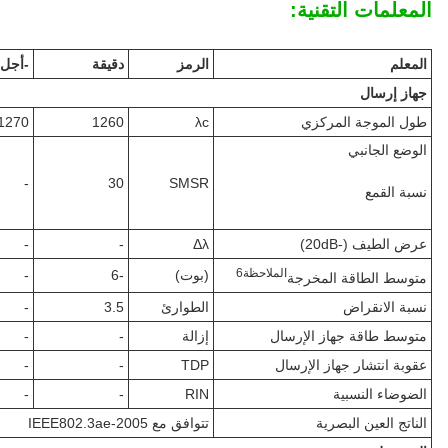
المعلمات التقنية:
المعلم
الرمز
دقيقة
-أجل.
جهاز إرسال
طول الموجة المركزي
λc
1260
1270
الوضع الجانبي
-
30
SMSR
نسبة القمع
عرض الطيف (-20dB)
Δλ
-
-
الملاحظة
6
(بوت)
-6
-
متوسط الطاقة المخرجة
نسبة الانقراض
الطوارئ
3.5
-
متوسط طاقة جهاز الإرسال
إزالة
-
-
عقوبة انتشار جهاز الإرسال
TDP
-
-
الضوضاء النسبية
RIN
-
-
الناتج العين البصرية
تتوافق مع IEEE802.3ae-2005