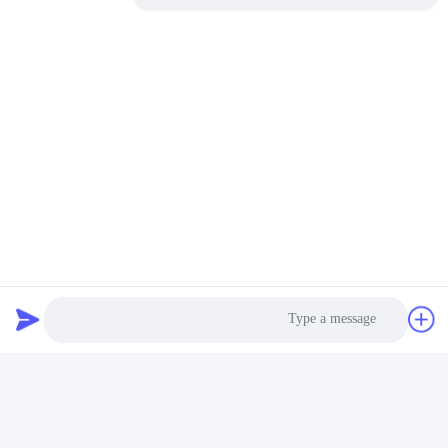
العلامات:
وحدة الإرسال والاستقبال SFP +,جهاز استقبال 10GB SFP+,وحدة Sfp+
SFP+ 20km TX1270nm,SFP+ 20km RX1310nm,وحدة الإرسال SFP+ ذات الوضع الواحد 20 كم
Sfp+ Module
Photo