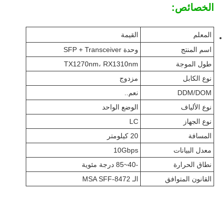
الخصائص:
المعلم
القيمة
اسم المنتج
وحدة SFP + Transceiver
طول الموجة
TX1270nm، RX1310nm
نوع الكابل
مزدوج
DDM/DOM
نعم..
نوع الألياف
الوضع الواحد
نوع الجهاز
LC
المسافة
20 كيلومتر
معدل البيانات
10Gbps
نطاق الحرارة
-40~85 درجة مئوية
القانون المتوافق
الـ MSA SFF-8472