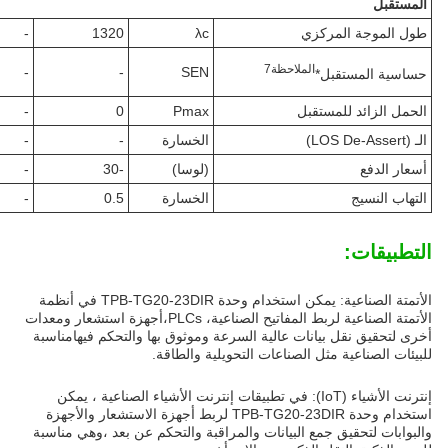
المستقبل
طول الموجة المركزي
λc
1320
-
الملاحظة
7
-
-
SEN
حساسية المستقبل*
الحمل الزائد للمستقبل
Pmax
0
-
الـ (LOS De-Assert)
الخسارة
-
-
أسعار الدفع
(لوسا)
-30
-
التهاب النسيج
الخسارة
0.5
-
التطبيقات:
الأتمتة الصناعية: يمكن استخدام وحدة TPB-TG20-23DIR في أنظمة
الأتمتة الصناعية لربط المفاتيح الصناعية، PLCs،أجهزة استشعار ومعدات
أخرى لتحقيق نقل بيانات عالية السرعة وموثوق بها والتحكم فيهامناسبة
للبيئات الصناعية مثل الصناعات التحويلية والطاقة.
إنترنت الأشياء (IoT): في تطبيقات إنترنت الأشياء الصناعية ، يمكن
استخدام وحدة TPB-TG20-23DIR لربط أجهزة الاستشعار والأجهزة
والبوابات لتحقيق جمع البيانات والمراقبة والتحكم عن بعد ،وهي مناسبة