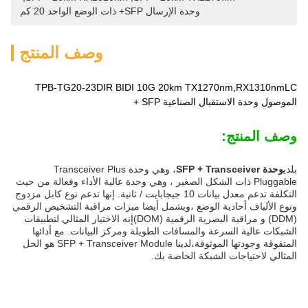
وحدة الإرسال SFP+ ذات الوضع الواحد 20 كم
وصف المنتج
TPB-TG20-23DIR BIDI 10G 20km TX1270nm,RX1310nmLC
الموصول وحدة الاستقبال الصناعية SFP +
وصف المنتج:
بلدي
وحدة SFP + Transceiver
، وهي وحدة Transceiver Plus
Pluggable ذات الشكل الصغير ، وهي وحدة عالية الأداء وفعالة من حيث
التكلفة تدعم معدل بيانات 10 جيجابايت / ثانية. إنها تدعم نوع كابل مزدوج
ونوع الألياف أحادية الوضع ،ويشمل أيضا ميزات مراقبة التشخيص الرقمي
(DDM) و مراقبة البصرية الرقمية (DOM)إنه الاختيار المثالي لتطبيقات
الشبكات عالية السرعة والمسافات الطويلة ومركز البيانات. مع أدائها
المتفوقة وجودتها الموثوقة،لدينا SFP + Transceiver Module هو الحل
المثالي لاحتياجات الشبكة الخاصة بك.