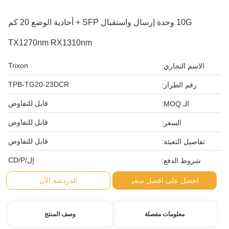
10G وحدة إرسال واستقبال SFP + أحادية الوضع 20 كم
TX1270nm RX1310nm
Trixon
الاسم التجاري:
TPB-TG20-23DCR
رقم الطراز:
قابل للتفاوض
الـ MOQ:
قابل للتفاوض
السعر:
قابل للتفاوض
تفاصيل التعبئة:
إل/CD/P
شروط الدفع:
احصل على افضل سعر
الدردشة الآن
معلومات مفصلة
وصف المنتج