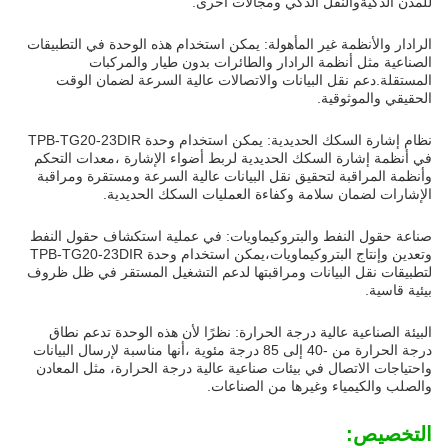
للمدن الذكيةوالنقل الذكي ومجالات أخرى.
الرادار والأنظمة غير المأهولة: يمكن استخدام هذه الوحدة في التطبيقات
الصناعية مثل أنظمة الرادار والطائرات بدون طيار والمركبات
المستقلة.دعم نقل البيانات والاتصالات عالية السرعة لضمان الوقت
الحقيقي والموثوقية.
نظام إشارة السكك الحديدية: يمكن استخدام وحدة TPB-TG20-23DIR
في أنظمة إشارة السكك الحديدية لربط أضواء الإشارة ،معدات التحكم
وأنظمة المراقبة لتحقيق نقل البيانات عالية السرعة ومستقرة ومراقبة
الإشارات لضمان سلامة وكفاءة العمليات السكك الحديدية.
صناعة حقول النفط والبتروكيماويات: في عملية استكشاف حقول النفط
وتعدين وإنتاج البتروكيماويات،يمكن استخدام وحدة TPB-TG20-23DIR
لتطبيقات نقل البيانات ومراقبتها لدعم التشغيل المستقر في ظل ظروف
بيئية قاسية.
البيئة الصناعية عالية درجة الحرارة: نظرًا لأن هذه الوحدة تدعم نطاق
درجة الحرارة من -40 إلى 85 درجة مئوية ،أنها مناسبة لإرسال البيانات
واحتياجات الاتصال في بيئات صناعية عالية درجة الحرارة، مثل المعادن
والصلب والكيمياء وغيرها من الصناعات.
التخصيص: