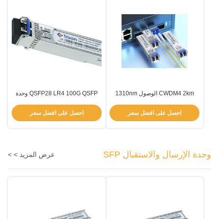
CWDM4 2km الوصول 1310nm
QSFP28 LR4 100G QSFP وحدة
100G QSFP28 المرسل
استقبال 10km 1310nm
احصل على افضل سعر
احصل على افضل سعر
وحدة الإرسال والاستقبال SFP
عرض المزيد > >