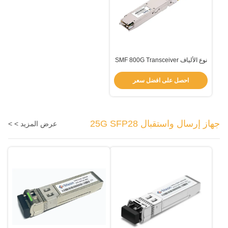
نوع الألياف SMF 800G Transceiver
DR8 500m OSFP/TOS-Q4M5-
31DCM مع نقل بيانات الليزر EML
احصل على افضل سعر
1310nm
جهاز إرسال واستقبال 25G SFP28
عرض المزيد > >