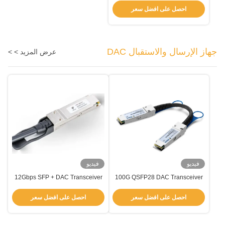
عالية
احصل على افضل سعر
جهاز الإرسال والاستقبال DAC
عرض المزيد > >
فيديو
فيديو
12Gbps SFP + DAC Transceiver
100G QSFP28 DAC Transceiver
متوافق مع IEEE802.3z RoHS 2.0
مع رابط LC مزدوج TDS-TGXX-
00NCR
احصل على افضل سعر
احصل على افضل سعر