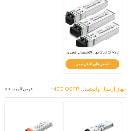
25G SFP28 جهاز الاستقبال البصري
CWDM SMF 10KM LC Connector
احصل على افضل سعر
جهاز إرسال واستقبال 40G QSFP+
عرض المزيد > >