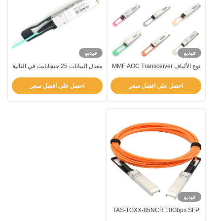
فيديو
فيديو
نوع الألياف MMF AOC Transceiver
معدل البيانات 25 جيجابايت في الثانية
AOC Transceiver Transceiver
Multi Mode 25Gbps 850nm TAS-
X5A3-85NCR
الكهربائي 850nm
احصل على افضل سعر
احصل على افضل سعر
فيديو
TAS-TGXX-85NCR 10Gbps SFP
+ AOC تأخير منخفض سلامة إشارة