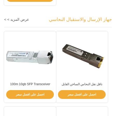
جهاز الإرسال والاستقبال النحاسي
عرض المزيد > >
ناقل نقل النحاس الساخن القابل
100m 10gb SFP Transceiver
للتوصيل SFP RJ45 3.3V عالية
RJ45 1000Mbps TCS-GEM1-
السرعة TCS-TGD0-01DCR
00NIR
احصل على افضل سعر
احصل على افضل سعر