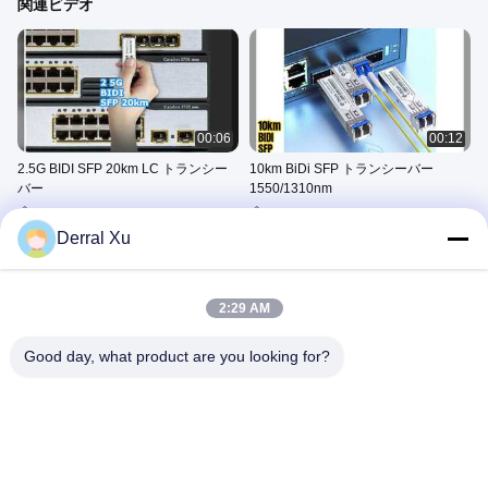
関連ビデオ
00:06
00:12
2.5G BIDI SFP 20km LC トランシー
10km BiDi SFP トランシーバー
バー
1550/1310nm
SFPのトランシーバー モジュー
SFPのトランシーバー モジュー
ル
ル
Derral Xu
December 23, 2025
December 27, 2025
2:29 AM
Good day, what product are you looking for?
00:09
00:06
1.25G BIDI SFP 10km SMF LC コネ
2.5G BIDI SFP 15km トランシーバー
クタ
モジュール
SFPのトランシーバー モジュー
SFPのトランシーバー モジュー
ル
ル